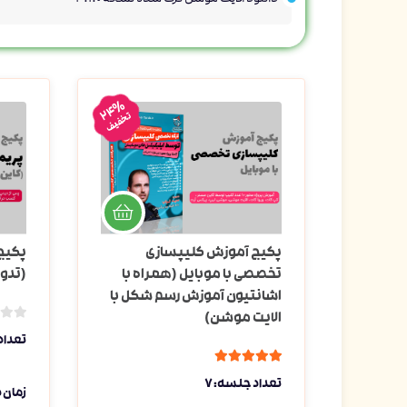
24%
تخفیف
پکیج آموزش کلیپسازی
پکیج
تخصصی با موبایل (همراه با
(تدوی
اشانتیون آموزش رسم شکل با
الایت موشن)
تعداد 
5.00
1 رای
تعداد جلسه: 7
زمان دوره: 12 س