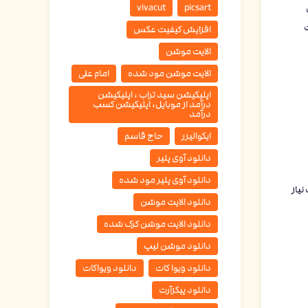
vivacut
picsart
ت
افزایش کیفیت عکس
الایت موشن
الایت موشن مود شده
امام علی
اپلیکیشن سید تراب ، اپلیکیشن
درآمد از موبایل، اپلیکیشن کسب
درآمد
ایکوالیزر
حاج قاسم
دانلود آوی پلیر
دانلود آوی پلیر مود شده
 نیاز
دانلود الایت موشن
دانلود الایت موشن کرک شده
دانلود موشن لیپ
دانلود ویوا کات
دانلود ویواکات
دانلود پیکزآرت