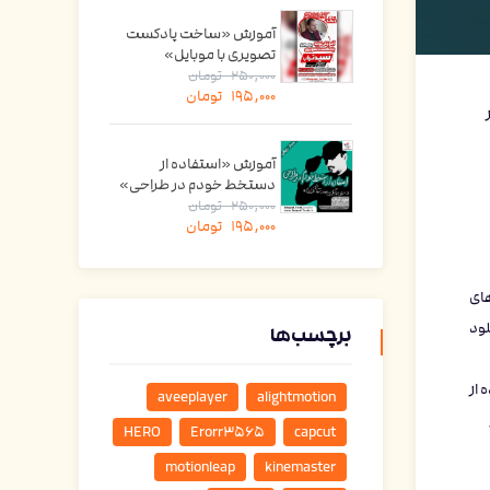
آموزش «ساخت پادکست
تصویری با موبایل»
250,000
تومان
195,000
تومان
آموزش «استفاده از
دستخط خودم در طراحی»
250,000
تومان
195,000
تومان
ی‌های
لود
برچسب‌ها
 استفاده از
aveeplayer
alightmotion
HERO
Erorr3565
capcut
motionleap
kinemaster