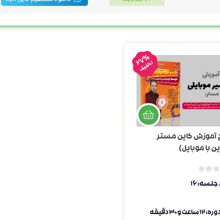
27%
تخفیف
 آموزش کاین مستر
ن با موبایل)
ب
جلسه: 16
د
و
ن
اعت و 30 دقیقه
ا