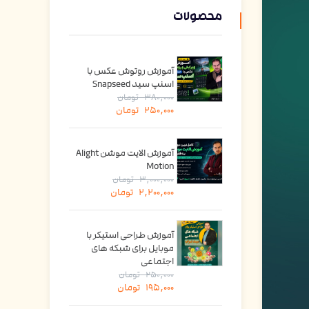
محصولات
آموزش روتوش عکس با
اسنپ سید Snapseed
380,000
تومان
250,000
تومان
آموزش الایت موشن Alight
Motion
3,000,000
تومان
2,200,000
تومان
آموزش طراحی استیکر با
موبایل برای شبکه های
اجتماعی
250,000
تومان
195,000
تومان